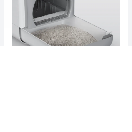
2025-06-17 04:08
Sifting Litter Box: The Smart, Mess-Free
Solution for Effortless Cat Care