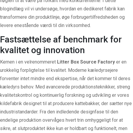
nøglen til at være på forkant med konkurrenterne. I dette
blogindlæg vil vi undersøge, hvordan en dedikeret fabrik kan
transformere din produktlinje, øge forbrugertilfredsheden og
levere enestående værdi til din virksomhed.
Fastsættelse af benchmark for
kvalitet og innovation
Kernen i en velrenommeret
Litter Box Source Factory
er en
urokkelig forpligtelse til kvalitet. Moderne kæledyrsejere
forventer intet mindre end ekspertise, når det kommer til deres
kæledyrs behov. Med avancerede produktionsteknikker, streng
kvalitetskontrol og kontinuerlig forskning og udvikling er vores
kildefabrik designet til at producere kattebakker, der sætter nye
industristandarder. Fra den indledende designfase til den
endelige produktion overvåges hvert trin omhyggeligt for at
sikre, at slutproduktet ikke kun er holdbart og funktionelt, men