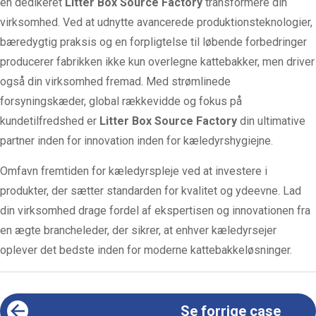
en dedikeret
Litter Box Source Factory
transformere din
virksomhed. Ved at udnytte avancerede produktionsteknologier,
bæredygtig praksis og en forpligtelse til løbende forbedringer
producerer fabrikken ikke kun overlegne kattebakker, men driver
også din virksomhed fremad. Med strømlinede
forsyningskæder, global rækkevidde og fokus på
kundetilfredshed
er
Litter Box Source Factory
din ultimative
partner inden for innovation inden for kæledyrshygiejne.
Omfavn fremtiden for kæledyrspleje ved at investere i
produkter, der sætter standarden for kvalitet og ydeevne. Lad
din virksomhed drage fordel af ekspertisen og innovationen fra
en ægte brancheleder, der sikrer, at enhver kæledyrsejer
oplever det bedste inden for moderne kattebakkeløsninger.
Se forrige case