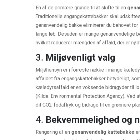
En af de primære grunde til at skifte til en
gena
Traditionelle engangskattebakker skal udskiftes 
genanvendelig bakke eliminerer du behovet for l
lange løb. Desuden er mange genanvendelige b
hvilket reducerer mængden af affald, der er nødv
3.
Miljøvenligt valg
Miljøhensyn er i forreste række i mange kæledy
affaldet fra engangskattebakker betydeligt, som
kæledyrsaffald er en voksende bidragyder til lo
(Kilde: Environmental Protection Agency). Ved a
dit CO2-fodaftryk og bidrage til en grønnere pla
4.
Bekvemmelighed og n
Rengøring af en
genanvendelig kattebakke
er