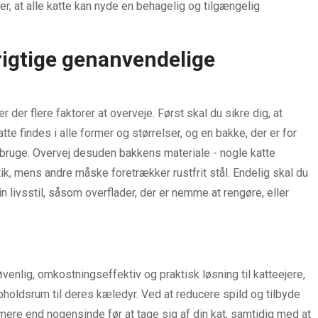
er, at alle katte kan nyde en behagelig og tilgængelig
rigtige genanvendelige
 er der flere faktorer at overveje. Først skal du sikre dig, at
tte findes i alle former og størrelser, og en bakke, der er for
at bruge. Overvej desuden bakkens materiale - nogle katte
ik, mens andre måske foretrækker rustfrit stål. Endelig skal du
n livsstil, såsom overflader, der er nemme at rengøre, eller
øvenlig, omkostningseffektiv og praktisk løsning til katteejere,
pholdsrum til deres kæledyr. Ved at reducere spild og tilbyde
re end nogensinde før at tage sig af din kat, samtidig med at