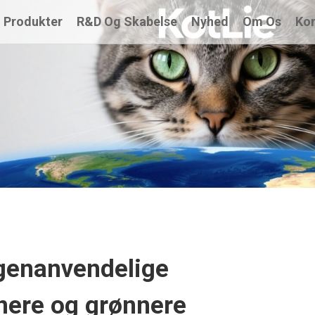
Produkter
R&D Og Skabelse
Nyhed
Om Os
Kon
 genanvendelige
enere og grønnere