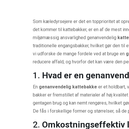
Som kæledyrsejere er det en topprioritet at opre
det kommer til kattebakker, er en af de mest in
miljømæssig ansvarlighed genanvendelig
katt
traditionelle engangsbakker, hvilket gør den til 
vi udforske de mange fordele ved at bruge en
g
reducere affald, og hvorfor det kan være den perf
1.
Hvad er en genanvend
En
genanvendelig kattebakke
er et holdbart, 
bakker er fremstillet af materialer af høj kvalitet
gentagen brug og kan nemt rengøres, hvilket gø
De fås i forskellige former og størrelser, så de 
2.
Omkostningseffektiv l