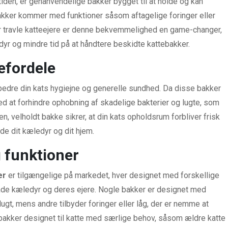
iden, er genanvendelige bakker bygget til at holde og kan
akker kommer med funktioner såsom aftagelige foringer eller
r travle katteejere er denne bekvemmelighed en game-changer,
r og mindre tid på at håndtere beskidte kattebakker.
efordele
bedre din kats hygiejne og generelle sundhed. Da disse bakker
d at forhindre ophobning af skadelige bakterier og lugte, som
, velholdt bakke sikrer, at din kats opholdsrum forbliver frisk
åde dit kæledyr og dit hjem.
g funktioner
er
er tilgængelige på markedet, hver designet med forskellige
de kæledyr og deres ejere. Nogle bakker er designet med
ugt, mens andre tilbyder foringer eller låg, der er nemme at
bakker designet til katte med særlige behov, såsom ældre katte