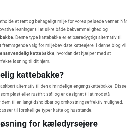
tholde et rent og behageligt miljø for vores pelsede venner. Når
novative løsninger til at sikre både bekvemmelighed og
ebakke
. Denne type kattebakke er et bæredygtigt alternativ til
et fremragende valg for miljøbevidste katteejere. I denne blog vil
enanvendelig kattebakke
, hvordan det hjælper med at
ekte løsning til dit hjem.
elig kattebakke?
vaskbart alternativ til den almindelige engangskattebakke. Disse
 som plast eller rustfrit stål og er designet til at modstå
r dem til en langtidsholdbar og omkostningseffektiv mulighed.
passer til forskellige typer katte og husstande.
øsning for kæledyrsejere