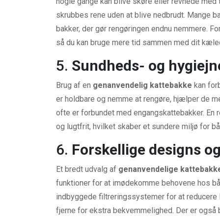
nogle gange kan blive skøre eller revnede med t
skrubbes rene uden at blive nedbrudt. Mange b
bakker, der gør rengøringen endnu nemmere. Fo
så du kan bruge mere tid sammen med dit kæledy
5.
Sundheds- og hygiejn
Brug af en
genanvendelig kattebakke
kan for
er holdbare og nemme at rengøre, hjælper de me
ofte er forbundet med engangskattebakker. En ren
og lugtfrit, hvilket skaber et sundere miljø for b
6.
Forskellige designs o
Et bredt udvalg af
genanvendelige kattebakk
funktioner for at imødekomme behovene hos bå
indbyggede filtreringssystemer for at reducere l
fjerne for ekstra bekvemmelighed. Der er også 